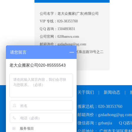
公司名字：老大众搬家(广东)有限公司
VIP 专线：020-38353760
Q Q 咨询：1504893831
公司官网：020banwu.com
邮箱询价：gzdazhong@qq.com
请您留言
公司地址：广州市天河区珠吉路59号之二
四楼
老大众搬家公司020-85555543
关于我们
|
新闻动态
|
搬家总机：020-38353760
邮箱询价：gzdazhong@qq.com
微信咨询：gzbanjia
Q Q咨询
服务项目
公司地址： 广州市天河区黄村