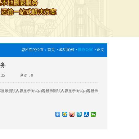
您所在的位置：
首页
>
成功案例
>
搬办公室
> 正文
务
5:35
浏览：0
容显示测试内容显示测试内容显示测试内容显示测试内容显示