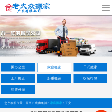
搬办公室
日式搬家
家庭搬家
工厂搬迁
起重搬运
拆装打包
租赁外派
您所在的位置：
首页
>
成功案例
>
家庭搬家
> 正文