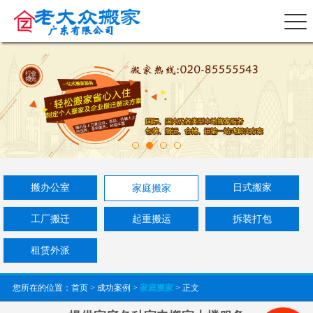
搬办公室
日式搬家
家庭搬家
工厂搬迁
起重搬运
拆装打包
租赁外派
您所在的位置：
首页
>
成功案例
>
家庭搬家
> 正文