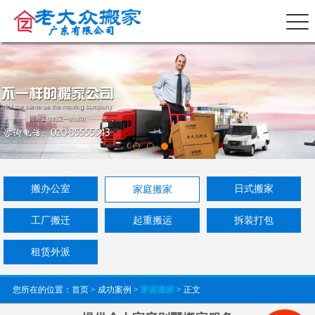
搬办公室
日式搬家
家庭搬家
工厂搬迁
起重搬运
拆装打包
租赁外派
您所在的位置：
首页
>
成功案例
>
家庭搬家
> 正文