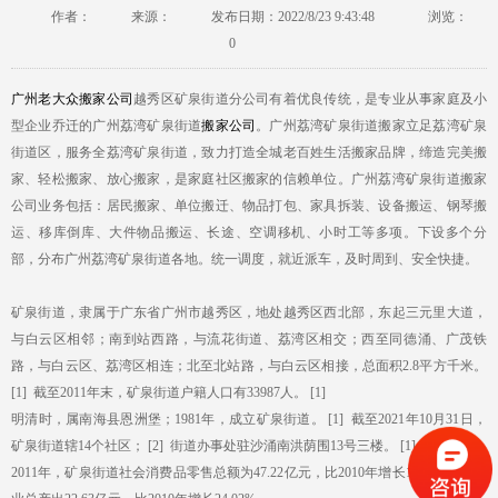
作者：
来源：
发布日期：2022/8/23 9:43:48
浏览：
0
广州老大众搬家公司
越秀区矿泉街道分公司有着优良传统，是专业从事家庭及小
型企业乔迁的广州荔湾矿泉街道
搬家公司
。广州荔湾矿泉街道搬家立足荔湾矿泉
街道区，服务全荔湾矿泉街道，致力打造全城老百姓生活搬家品牌，缔造完美搬
家、轻松搬家、放心搬家，是家庭社区搬家的信赖单位。广州荔湾矿泉街道搬家
公司业务包括：居民搬家、单位搬迁、物品打包、家具拆装、设备搬运、钢琴搬
运、移库倒库、大件物品搬运、长途、空调移机、小时工等多项。下设多个分
部，分布广州荔湾矿泉街道各地。统一调度，就近派车，及时周到、安全快捷。
矿泉街道，隶属于广东省广州市越秀区，地处越秀区西北部，东起三元里大道，
与白云区相邻；南到站西路，与流花街道、荔湾区相交；西至同德涌、广茂铁
路，与白云区、荔湾区相连；北至北站路，与白云区相接，总面积2.8平方千米。
[1] 截至2011年末，矿泉街道户籍人口有33987人。 [1]
明清时，属南海县恩洲堡；1981年，成立矿泉街道。 [1] 截至2021年10月31日，
矿泉街道辖14个社区； [2] 街道办事处驻沙涌南洪荫围13号三楼。 [1]
2011年，矿泉街道社会消费品零售总额为47.22亿元，比2010年增长11.00%；服务