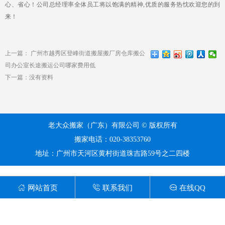
心、省心！公司总经理率全体员工将以饱满的精神,优质的服务热忱欢迎您的到
来！
上一篇：
广州市越秀区登峰街道搬屋搬厂房仓库搬公
司办公室长途搬运公司哪家费用低
下一篇：
没有资料
老大众搬家（广东）有限公司 © 版权所有
搬家电话：020-38353760
地址：广州市天河区黄村街道珠吉路59号之二四楼



网站首页
联系我们
在线QQ