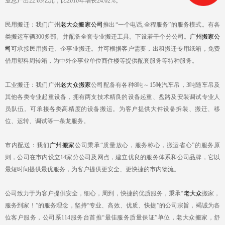
业总产出22.63亿元，比2010年增长24.02%。
民用搬迁：我们广州
老大众搬家公司
推出“一个电话,全程服务”的服务模式。有各
类搬运车辆300多部。并配备全套专业搬迁工具。下设若干个分公司。
广州搬家公
司
可承接民用搬迁、企事业搬迁。并可根据客户需要，出租搬迁专用纸箱，免费
借用塑料周转箱，为中外企事业单位商住楼等提供配套服务等特种服务。
工业搬迁：我们广州
老大众搬家
公司配备有各种8吨～15吨汽车吊，3吨随车吊及
其他各类专业起重设备，拥有两支技术精良的设备起重、盘路及安装调试专业人
员队伍。可承接各类高精度的设备搬运。为客户提供大件设备拆装、搬迁、移
位、运转、调试等一条龙服务。
市内配送：我们
广州搬家
公司秉承“质量放心，服务称心，搬运省心”的服务原
则，公司在市内设立14家分公司及网点，建立优良的服务体系和公司品牌，它以
最短时间提供最优服务，为客户提供更安全、更快捷的市内物流。
公司致力于为客户提供安全，细心，周到，快捷的优质服务，秉承“
老大众
搬家，
服务到家！”的服务理念，坚持“专业、高效、优质、快捷”的公司宗旨，竭诚为各
位客户服务，公司系114服务台首推“最佳服务质量保证”单位，老大众搬家，舒